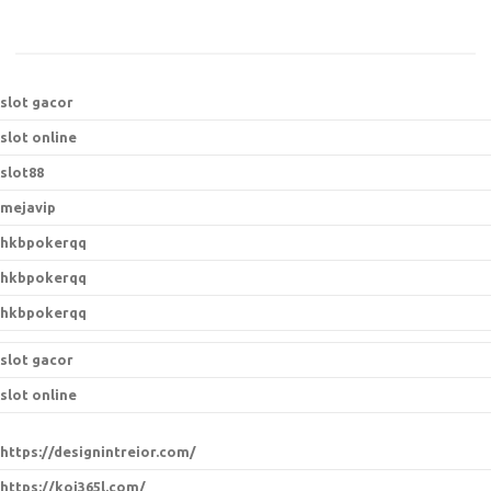
slot gacor
slot online
slot88
mejavip
hkbpokerqq
hkbpokerqq
hkbpokerqq
slot gacor
slot online
https://designintreior.com/
https://koi365l.com/