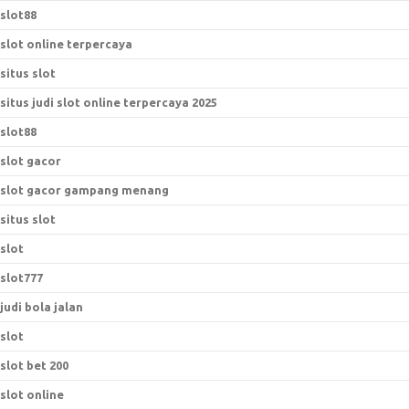
slot88
slot online terpercaya
situs slot
situs judi slot online terpercaya 2025
slot88
slot gacor
slot gacor gampang menang
situs slot
slot
slot777
judi bola jalan
slot
slot bet 200
slot online