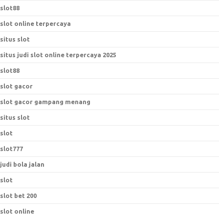
slot88
slot online terpercaya
situs slot
situs judi slot online terpercaya 2025
slot88
slot gacor
slot gacor gampang menang
situs slot
slot
slot777
judi bola jalan
slot
slot bet 200
slot online