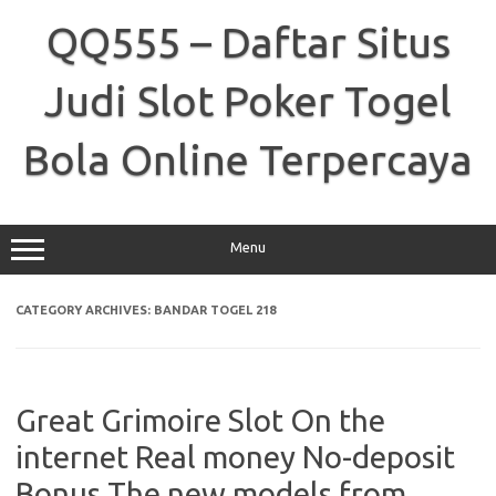
Skip
to
QQ555 – Daftar Situs
content
Judi Slot Poker Togel
Bola Online Terpercaya
Menu
CATEGORY ARCHIVES:
BANDAR TOGEL 218
Great Grimoire Slot On the
internet Real money No-deposit
Bonus The new models from