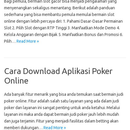
Bagi pemula, bermain slot gacor bisa menjadi pengalaman yang
menyenangkan sekaligus menantang. Berikut adalah panduan
sederhana yang bisa membantu pemula memulai bermain slot
online dengan lebih percaya diri: 1. Pahami Dasar-Dasar Permainan
Slot 2. Pilih Slot dengan RTP Tinggi 3. Manfaatkan Mode Demo 4.
Kelola Anggaran dengan Bijak 5. Manfaatkan Bonus dan Promosi 6.
Pilih…
Read More »
Cara Download Aplikasi Poker
Online
Ada banyak fitur menarik yang bisa anda temukan saat bermain judi
poker online. Fitur adalah salah satu layanan yang ada dalam judi
poker dan layanan ini sangat penting untuk anda ketahui. Melalui
layanan ini maka anda dapat bermain judi poker jauh lebih mudah
dan juga terjamin. Fitur yang menjadi fasilitas dalam betting akan
memberi dukungan…
Read More »