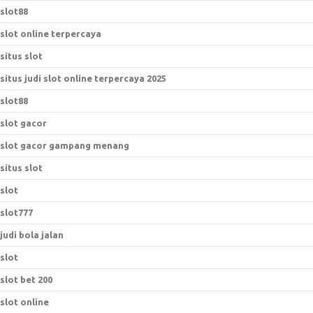
slot88
slot online terpercaya
situs slot
situs judi slot online terpercaya 2025
slot88
slot gacor
slot gacor gampang menang
situs slot
slot
slot777
judi bola jalan
slot
slot bet 200
slot online