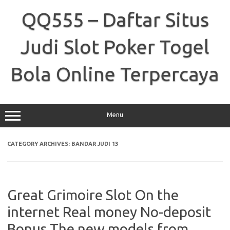
Skip
to
QQ555 – Daftar Situs
content
Judi Slot Poker Togel
Bola Online Terpercaya
Menu
CATEGORY ARCHIVES:
BANDAR JUDI 13
Great Grimoire Slot On the
internet Real money No-deposit
Bonus The new models from