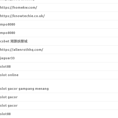
https://homekw.com/
https://knowtechie.co.uk/
mpo8080
mpo8080
csbet 潮勝娛樂城
https://allenrothhq.com/
jaguar33
slot88
slot online
slot gacor gampang menang
slot gacor
slot gacor
slot88