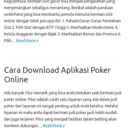
Bagi pemula, bermain slot gacor bisa menjadi pengalaman yang
menyenangkan sekaligus menantang. Berikut adalah panduan
sederhana yang bisa membantu pemula memulai bermain slot
online dengan lebih percaya diri: 1. Pahami Dasar-Dasar Permainan
Slot 2. Pilih Slot dengan RTP Tinggi 3. Manfaatkan Mode Demo 4.
Kelola Anggaran dengan Bijak 5. Manfaatkan Bonus dan Promosi 6.
Pilih…
Read More »
Cara Download Aplikasi Poker
Online
Ada banyak fitur menarik yang bisa anda temukan saat bermain judi
poker online. Fitur adalah salah satu layanan yang ada dalam judi
poker dan layanan ini sangat penting untuk anda ketahui. Melalui
layanan ini maka anda dapat bermain judi poker jauh lebih mudah
dan juga terjamin. Fitur yang menjadi fasilitas dalam betting akan
memberi dukungan…
Read More »