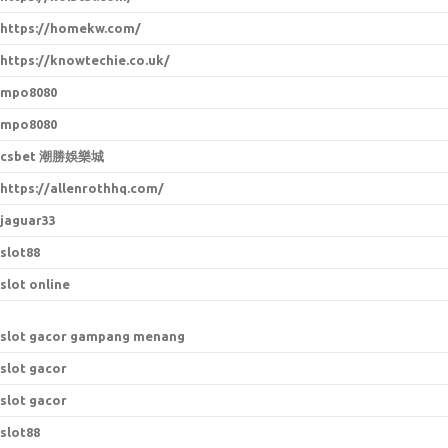
https://homekw.com/
https://knowtechie.co.uk/
mpo8080
mpo8080
csbet 潮勝娛樂城
https://allenrothhq.com/
jaguar33
slot88
slot online
slot gacor gampang menang
slot gacor
slot gacor
slot88