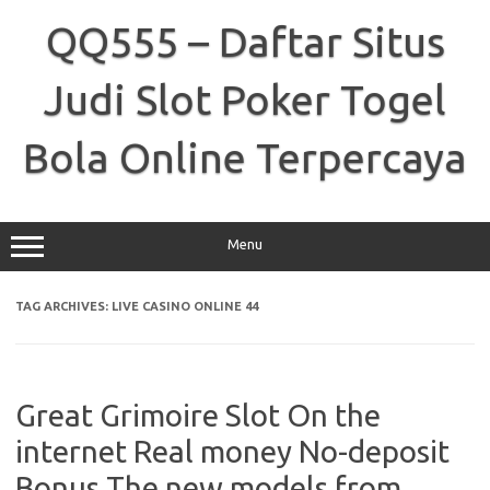
Skip
to
QQ555 – Daftar Situs
content
Judi Slot Poker Togel
Bola Online Terpercaya
Menu
TAG ARCHIVES:
LIVE CASINO ONLINE 44
Great Grimoire Slot On the
internet Real money No-deposit
Bonus The new models from