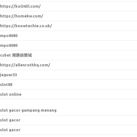
https://koi365l.com/
https://homekw.com/
https://knowtechie.co.uk/
mpo8080
mpo8080
csbet 潮勝娛樂城
https://allenrothhq.com/
jaguar33
slot88
slot online
slot gacor gampang menang
slot gacor
slot gacor