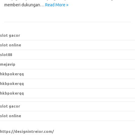
memberi dukungan…
Read More »
slot gacor
slot online
slot88
mejavip
hkbpokerqq
hkbpokerqq
hkbpokerqq
slot gacor
slot online
https://designintreior.com/