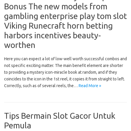
Bonus The new models from
gambling enterprise play tom slot
Viking Runecraft horn betting
harbors incentives beauty-
worthen
Here you can expect a lot of low-well worth successful combos and
not specific exciting matter. The main benefit element are shorter
to providing a mystery icon-miracle book at random, and if they
coincides to the icon in the 1st reel, it copies it from straight to left.
Correctly, such as of several reels, the…
Read More »
Tips Bermain Slot Gacor Untuk
Pemula