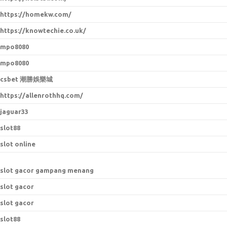
https://homekw.com/
https://knowtechie.co.uk/
mpo8080
mpo8080
csbet 潮勝娛樂城
https://allenrothhq.com/
jaguar33
slot88
slot online
slot gacor gampang menang
slot gacor
slot gacor
slot88