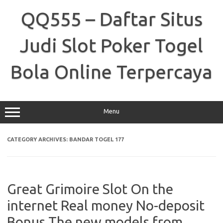
Skip
to
QQ555 – Daftar Situs
content
Judi Slot Poker Togel
Bola Online Terpercaya
Menu
CATEGORY ARCHIVES:
BANDAR TOGEL 177
Great Grimoire Slot On the
internet Real money No-deposit
Bonus The new models from