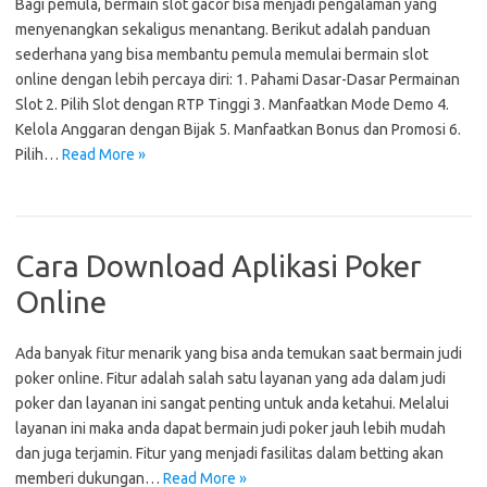
Bagi pemula, bermain slot gacor bisa menjadi pengalaman yang
menyenangkan sekaligus menantang. Berikut adalah panduan
sederhana yang bisa membantu pemula memulai bermain slot
online dengan lebih percaya diri: 1. Pahami Dasar-Dasar Permainan
Slot 2. Pilih Slot dengan RTP Tinggi 3. Manfaatkan Mode Demo 4.
Kelola Anggaran dengan Bijak 5. Manfaatkan Bonus dan Promosi 6.
Pilih…
Read More »
Cara Download Aplikasi Poker
Online
Ada banyak fitur menarik yang bisa anda temukan saat bermain judi
poker online. Fitur adalah salah satu layanan yang ada dalam judi
poker dan layanan ini sangat penting untuk anda ketahui. Melalui
layanan ini maka anda dapat bermain judi poker jauh lebih mudah
dan juga terjamin. Fitur yang menjadi fasilitas dalam betting akan
memberi dukungan…
Read More »