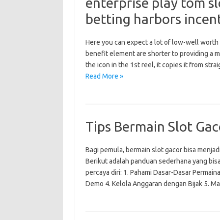
enterprise play tom s
betting harbors ince
Here you can expect a lot of low-well worth
benefit element are shorter to providing a m
the icon in the 1st reel, it copies it from str
Read More »
Tips Bermain Slot Ga
Bagi pemula, bermain slot gacor bisa menj
Berikut adalah panduan sederhana yang bis
percaya diri: 1. Pahami Dasar-Dasar Permain
Demo 4. Kelola Anggaran dengan Bijak 5. M