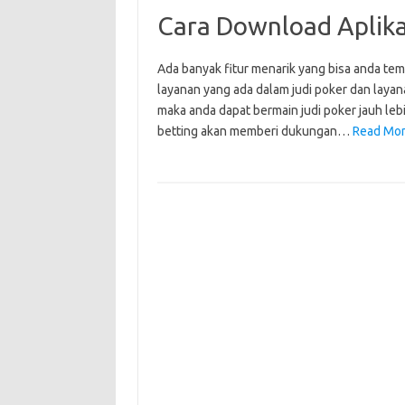
Cara Download Aplika
Ada banyak fitur menarik yang bisa anda temu
layanan yang ada dalam judi poker dan layana
maka anda dapat bermain judi poker jauh lebi
betting akan memberi dukungan…
Read Mor