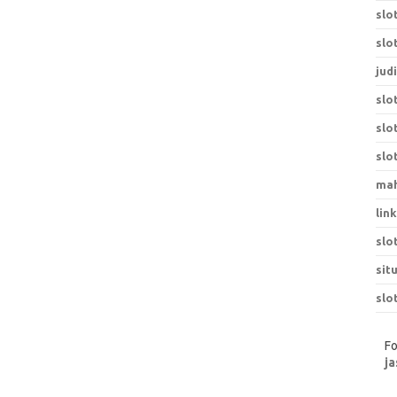
slo
slo
jud
slo
slo
slo
ma
link
slo
sit
slo
Fo
ja