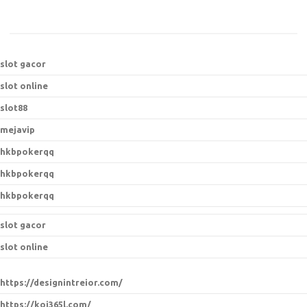
slot gacor
slot online
slot88
mejavip
hkbpokerqq
hkbpokerqq
hkbpokerqq
slot gacor
slot online
https://designintreior.com/
https://koi365l.com/