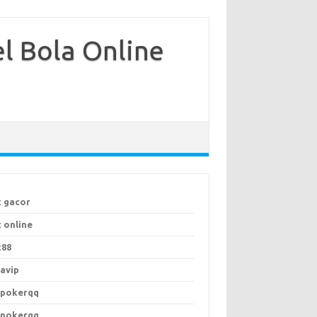
el Bola Online
t gacor
t online
t88
avip
bpokerqq
bpokerqq