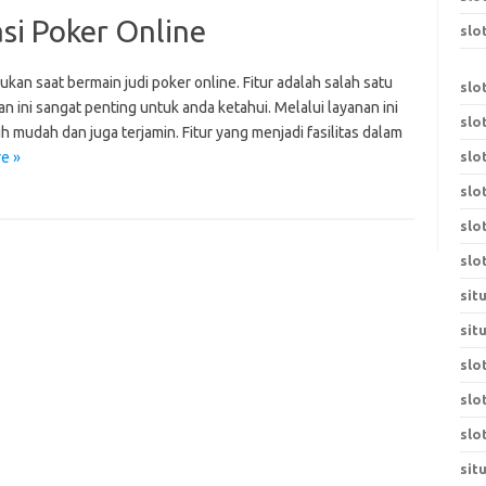
si Poker Online
slo
kan saat bermain judi poker online. Fitur adalah salah satu
slo
n ini sangat penting untuk anda ketahui. Melalui layanan ini
slo
h mudah dan juga terjamin. Fitur yang menjadi fasilitas dalam
e »
slo
slo
slo
slo
sit
sit
slo
slo
slo
sit