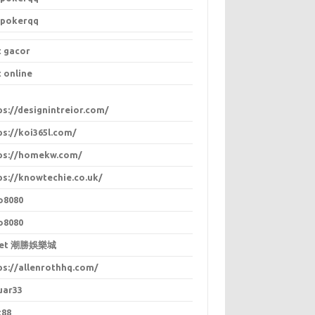
bpokerqq
t gacor
t online
ps://designintreior.com/
ps://koi365l.com/
ps://homekw.com/
ps://knowtechie.co.uk/
o8080
o8080
bet 潮勝娛樂城
ps://allenrothhq.com/
uar33
t88