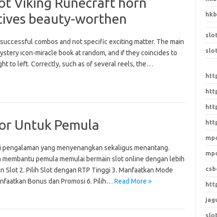
lot Viking Runecraft horn
hk
ntives beauty-worthen
slo
 successful combos and not specific exciting matter. The main
slo
ystery icon-miracle book at random, and if they coincides to
aight to left. Correctly, such as of several reels, the…
htt
htt
htt
cor Untuk Pemula
htt
mp
adi pengalaman yang menyenangkan sekaligus menantang.
mp
a membantu pemula memulai bermain slot online dengan lebih
cs
an Slot 2. Pilih Slot dengan RTP Tinggi 3. Manfaatkan Mode
anfaatkan Bonus dan Promosi 6. Pilih…
Read More »
htt
jag
slo