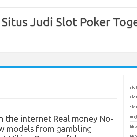
Situs Judi Slot Poker Tog
slo
slo
slo
n the internet Real money No-
mej
w models from gambling
hk
hk