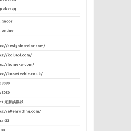
bpokerqq
t gacor
t online
ps://designintreior.com/
ps://koi365l.com/
ps://homekw.com/
ps://knowtechie.co.uk/
o8080
o8080
bet 潮勝娛樂城
ps://allenrothhq.com/
uar33
t88