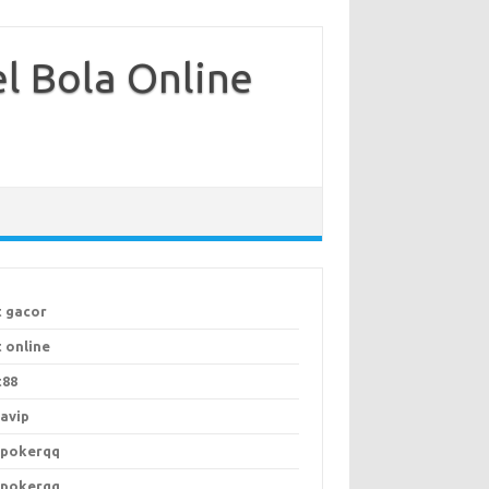
el Bola Online
t gacor
t online
t88
avip
bpokerqq
bpokerqq