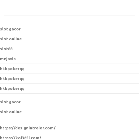
slot gacor
slot online
slot88
mejavip
hkbpokerqq
hkbpokerqq
hkbpokerqq
slot gacor
slot online
https://designintreior.com/
https://koi365l.com/