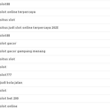
slot88
slot online terpercaya
situs slot
situs judi slot online terpercaya 2025
slot88
slot gacor
slot gacor gampang menang
situs slot
slot
slot777
judi bola jalan
slot
slot bet 200
slot online