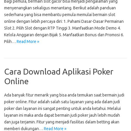
Bagi pemula, bermain slot gacor bisa menjadi pengalaman yang
menyenangkan sekaligus menantang. Berikut adalah panduan
sederhana yang bisa membantu pemula memulai bermain slot
online dengan lebih percaya diri: 1. Pahami Dasar-Dasar Permainan
Slot 2. Pilih Slot dengan RTP Tinggi 3. Manfaatkan Mode Demo 4.
Kelola Anggaran dengan Bijak 5. Manfaatkan Bonus dan Promosi 6.
Pilih…
Read More »
Cara Download Aplikasi Poker
Online
Ada banyak fitur menarik yang bisa anda temukan saat bermain judi
poker online. Fitur adalah salah satu layanan yang ada dalam judi
poker dan layanan ini sangat penting untuk anda ketahui. Melalui
layanan ini maka anda dapat bermain judi poker jauh lebih mudah
dan juga terjamin. Fitur yang menjadi fasilitas dalam betting akan
memberi dukungan…
Read More »