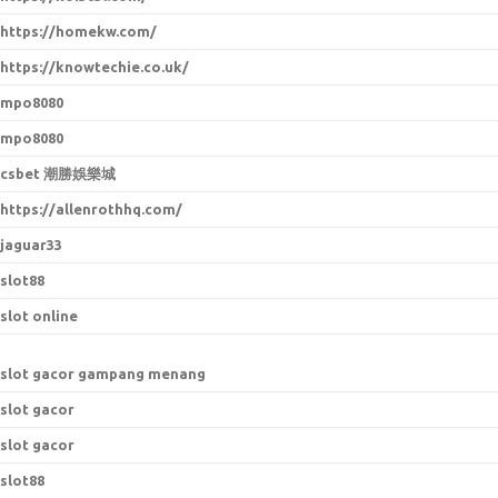
https://homekw.com/
https://knowtechie.co.uk/
mpo8080
mpo8080
csbet 潮勝娛樂城
https://allenrothhq.com/
jaguar33
slot88
slot online
slot gacor gampang menang
slot gacor
slot gacor
slot88