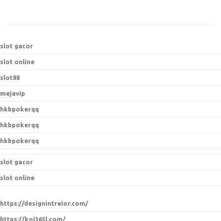
slot gacor
slot online
slot88
mejavip
hkbpokerqq
hkbpokerqq
hkbpokerqq
slot gacor
slot online
https://designintreior.com/
https://koi365l.com/