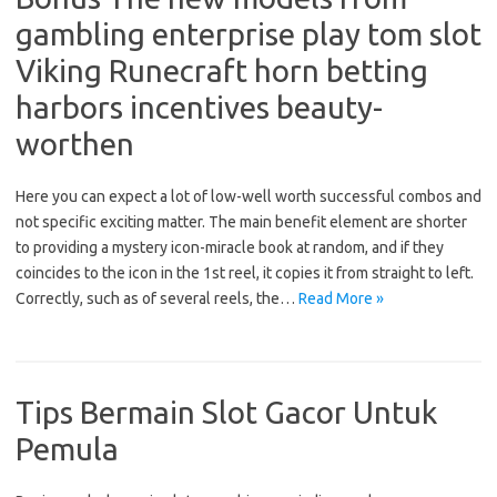
gambling enterprise play tom slot
Viking Runecraft horn betting
harbors incentives beauty-
worthen
Here you can expect a lot of low-well worth successful combos and
not specific exciting matter. The main benefit element are shorter
to providing a mystery icon-miracle book at random, and if they
coincides to the icon in the 1st reel, it copies it from straight to left.
Correctly, such as of several reels, the…
Read More »
Tips Bermain Slot Gacor Untuk
Pemula