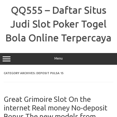
Skip
to
QQ555 – Daftar Situs
content
Judi Slot Poker Togel
Bola Online Terpercaya
Menu
CATEGORY ARCHIVES:
DEPOSIT PULSA 15
Great Grimoire Slot On the
internet Real money No-deposit
Bonus The new models from