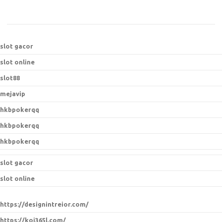
slot gacor
slot online
slot88
mejavip
hkbpokerqq
hkbpokerqq
hkbpokerqq
slot gacor
slot online
https://designintreior.com/
https://koi365l.com/