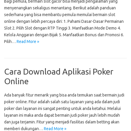
Bagi pemula, bermain slot gacor bisa menjadi pengalaman yang
menyenangkan sekaligus menantang. Berikut adalah panduan
sederhana yang bisa membantu pemula memulai bermain slot
online dengan lebih percaya diri: 1. Pahami Dasar-Dasar Permainan
Slot 2. Pilih Slot dengan RTP Tinggi 3. Manfaatkan Mode Demo 4.
Kelola Anggaran dengan Bijak 5. Manfaatkan Bonus dan Promosi 6.
Pilih…
Read More »
Cara Download Aplikasi Poker
Online
Ada banyak fitur menarik yang bisa anda temukan saat bermain judi
poker online. Fitur adalah salah satu layanan yang ada dalam judi
poker dan layanan ini sangat penting untuk anda ketahui. Melalui
layanan ini maka anda dapat bermain judi poker jauh lebih mudah
dan juga terjamin. Fitur yang menjadi fasilitas dalam betting akan
memberi dukungan…
Read More »