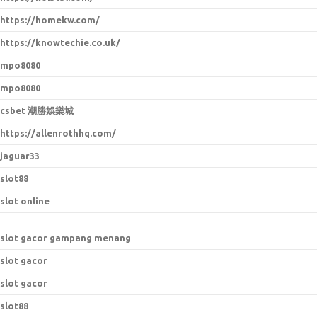
https://homekw.com/
https://knowtechie.co.uk/
mpo8080
mpo8080
csbet 潮勝娛樂城
https://allenrothhq.com/
jaguar33
slot88
slot online
slot gacor gampang menang
slot gacor
slot gacor
slot88