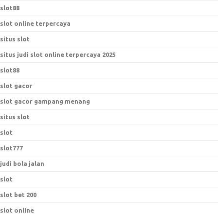
slot88
slot online terpercaya
situs slot
situs judi slot online terpercaya 2025
slot88
slot gacor
slot gacor gampang menang
situs slot
slot
slot777
judi bola jalan
slot
slot bet 200
slot online