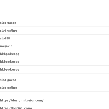
slot gacor
slot online
slot88
mejavip
hkbpokerqq
hkbpokerqq
hkbpokerqq
slot gacor
slot online
https://designintreior.com/
https://koi365l.com/