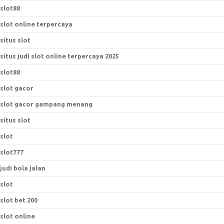
slot88
slot online terpercaya
situs slot
situs judi slot online terpercaya 2025
slot88
slot gacor
slot gacor gampang menang
situs slot
slot
slot777
judi bola jalan
slot
slot bet 200
slot online