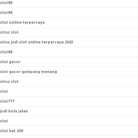
slot88
slot88
slot online terpercaya
situs slot
situs judi slot online terpercaya 2025
slot88
slot gacor
slot gacor gampang menang
situs slot
slot
slot777
judi bola jalan
slot
slot bet 200