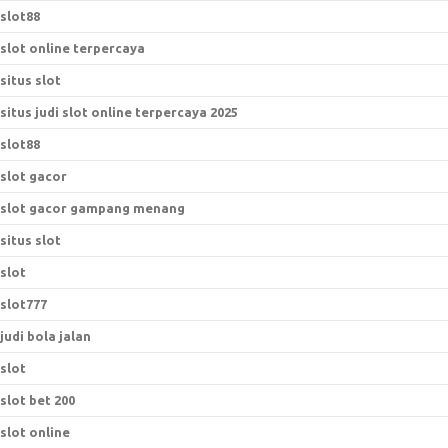
slot88
slot online terpercaya
situs slot
situs judi slot online terpercaya 2025
slot88
slot gacor
slot gacor gampang menang
situs slot
slot
slot777
judi bola jalan
slot
slot bet 200
slot online