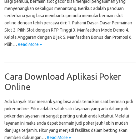
Bagi pemula, bermain slot gacor bisa menjadi pengalaman yang
menyenangkan sekaligus menantang. Berikut adalah panduan
sederhana yang bisa membantu pemula memulai bermain slot
online dengan lebih percaya diri: 1. Pahami Dasar-Dasar Permainan
Slot 2. Pilih Slot dengan RTP Tinggi 3. Manfaatkan Mode Demo 4.
Kelola Anggaran dengan Bijak 5. Manfaatkan Bonus dan Promosi 6.
Pilih…
Read More »
Cara Download Aplikasi Poker
Online
Ada banyak fitur menarik yang bisa anda temukan saat bermain judi
poker online. Fitur adalah salah satu layanan yang ada dalam judi
poker dan layanan ini sangat penting untuk anda ketahui. Melalui
layanan ini maka anda dapat bermain judi poker jauh lebih mudah
dan juga terjamin. Fitur yang menjadi fasilitas dalam betting akan
memberi dukungan…
Read More »