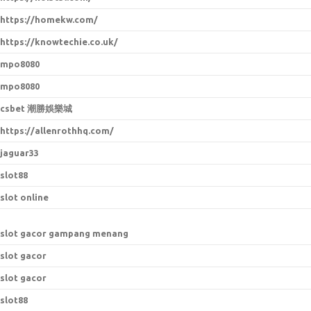
https://homekw.com/
https://knowtechie.co.uk/
mpo8080
mpo8080
csbet 潮勝娛樂城
https://allenrothhq.com/
jaguar33
slot88
slot online
slot gacor gampang menang
slot gacor
slot gacor
slot88