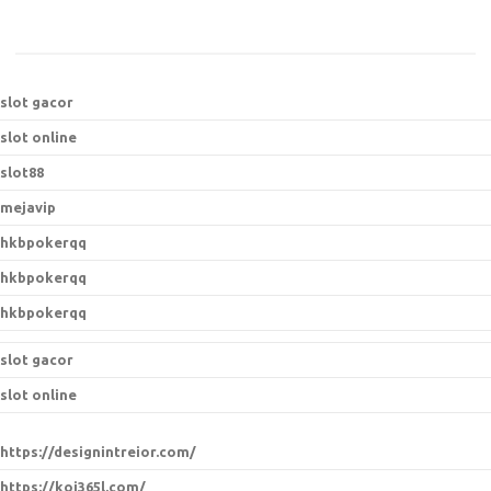
slot gacor
slot online
slot88
mejavip
hkbpokerqq
hkbpokerqq
hkbpokerqq
slot gacor
slot online
https://designintreior.com/
https://koi365l.com/