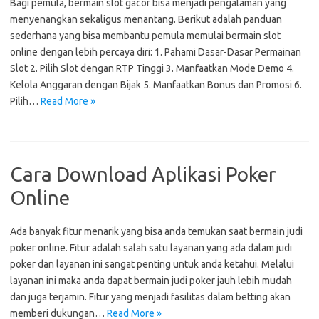
Bagi pemula, bermain slot gacor bisa menjadi pengalaman yang
menyenangkan sekaligus menantang. Berikut adalah panduan
sederhana yang bisa membantu pemula memulai bermain slot
online dengan lebih percaya diri: 1. Pahami Dasar-Dasar Permainan
Slot 2. Pilih Slot dengan RTP Tinggi 3. Manfaatkan Mode Demo 4.
Kelola Anggaran dengan Bijak 5. Manfaatkan Bonus dan Promosi 6.
Pilih…
Read More »
Cara Download Aplikasi Poker
Online
Ada banyak fitur menarik yang bisa anda temukan saat bermain judi
poker online. Fitur adalah salah satu layanan yang ada dalam judi
poker dan layanan ini sangat penting untuk anda ketahui. Melalui
layanan ini maka anda dapat bermain judi poker jauh lebih mudah
dan juga terjamin. Fitur yang menjadi fasilitas dalam betting akan
memberi dukungan…
Read More »