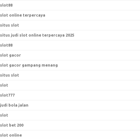
slot88
slot online terpercaya
situs slot
situs judi slot online terpercaya 2025
slot88
slot gacor
slot gacor gampang menang
situs slot
slot
slot777
judi bola jalan
slot
slot bet 200
slot online