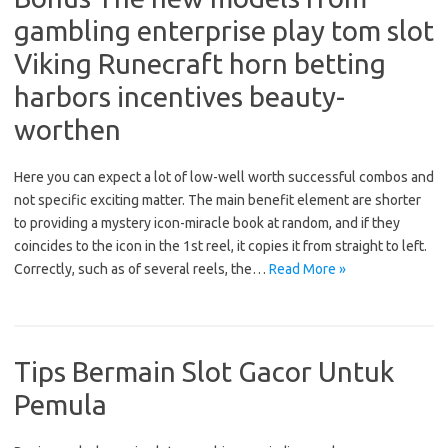
gambling enterprise play tom slot
Viking Runecraft horn betting
harbors incentives beauty-
worthen
Here you can expect a lot of low-well worth successful combos and
not specific exciting matter. The main benefit element are shorter
to providing a mystery icon-miracle book at random, and if they
coincides to the icon in the 1st reel, it copies it from straight to left.
Correctly, such as of several reels, the…
Read More »
Tips Bermain Slot Gacor Untuk
Pemula