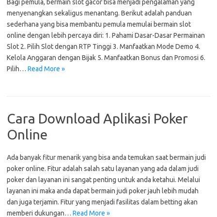
Bagi pemula, bermain slot gacor bisa menjadi pengalaman yang
menyenangkan sekaligus menantang. Berikut adalah panduan
sederhana yang bisa membantu pemula memulai bermain slot
online dengan lebih percaya diri: 1. Pahami Dasar-Dasar Permainan
Slot 2. Pilih Slot dengan RTP Tinggi 3. Manfaatkan Mode Demo 4.
Kelola Anggaran dengan Bijak 5. Manfaatkan Bonus dan Promosi 6.
Pilih…
Read More »
Cara Download Aplikasi Poker
Online
Ada banyak fitur menarik yang bisa anda temukan saat bermain judi
poker online. Fitur adalah salah satu layanan yang ada dalam judi
poker dan layanan ini sangat penting untuk anda ketahui. Melalui
layanan ini maka anda dapat bermain judi poker jauh lebih mudah
dan juga terjamin. Fitur yang menjadi fasilitas dalam betting akan
memberi dukungan…
Read More »