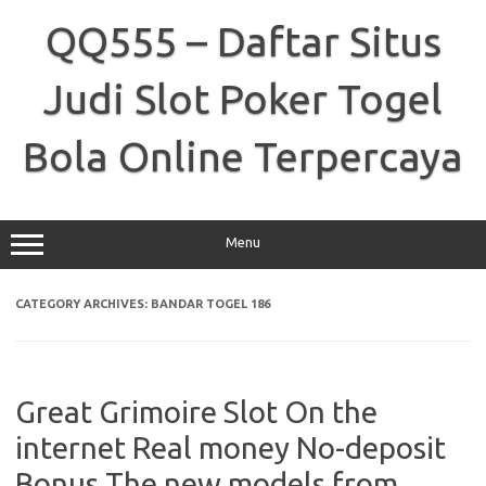
Skip
to
QQ555 – Daftar Situs
content
Judi Slot Poker Togel
Bola Online Terpercaya
Menu
CATEGORY ARCHIVES:
BANDAR TOGEL 186
Great Grimoire Slot On the
internet Real money No-deposit
Bonus The new models from