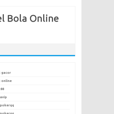
el Bola Online
t gacor
t online
t88
avip
bpokerqq
bpokerqq