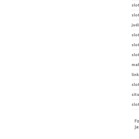
slo
slo
jud
slo
slo
slo
ma
link
slo
sit
slo
Fo
ja