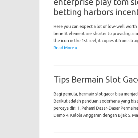
enterprise play tom s
betting harbors ince
Here you can expect a lot of low-well worth
benefit element are shorter to providing a m
the icon in the 1st reel, it copies it from str
Read More »
Tips Bermain Slot Ga
Bagi pemula, bermain slot gacor bisa menj
Berikut adalah panduan sederhana yang bis
percaya diri: 1. Pahami Dasar-Dasar Permain
Demo 4. Kelola Anggaran dengan Bijak 5. M