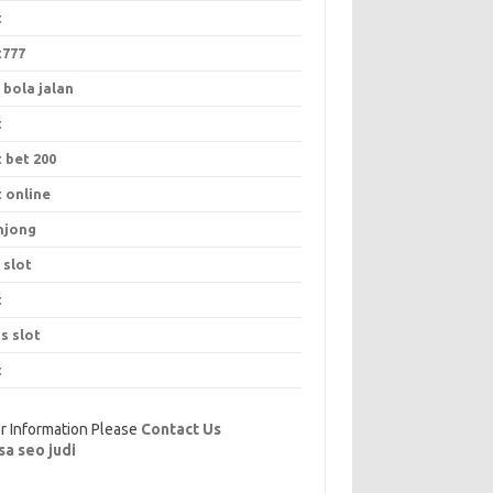
t
t777
i bola jalan
t
t bet 200
t online
hjong
 slot
t
us slot
t
r Information Please
Contact Us
sa seo judi