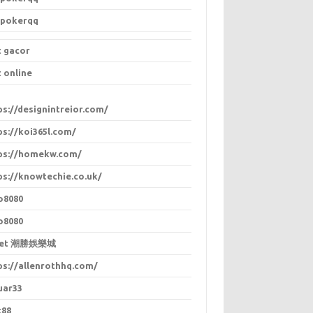
bpokerqq
t gacor
t online
ps://designintreior.com/
ps://koi365l.com/
ps://homekw.com/
ps://knowtechie.co.uk/
o8080
o8080
bet 潮勝娛樂城
ps://allenrothhq.com/
uar33
t88