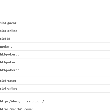
slot gacor
slot online
slot88
mejavip
hkbpokerqq
hkbpokerqq
hkbpokerqq
slot gacor
slot online
https://designintreior.com/
https://koi365l.com/