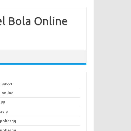
el Bola Online
t gacor
t online
t88
avip
bpokerqq
bpokerqq