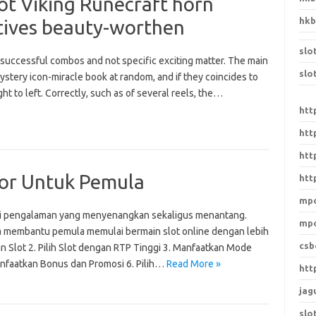
lot Viking Runecraft horn
hk
ntives beauty-worthen
slo
 successful combos and not specific exciting matter. The main
slo
ystery icon-miracle book at random, and if they coincides to
aight to left. Correctly, such as of several reels, the…
htt
htt
htt
cor Untuk Pemula
htt
mp
adi pengalaman yang menyenangkan sekaligus menantang.
mp
a membantu pemula memulai bermain slot online dengan lebih
cs
an Slot 2. Pilih Slot dengan RTP Tinggi 3. Manfaatkan Mode
anfaatkan Bonus dan Promosi 6. Pilih…
Read More »
htt
jag
slo