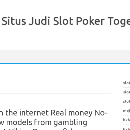
Situs Judi Slot Poker Tog
slo
slo
slo
n the internet Real money No-
mej
w models from gambling
hk
hk