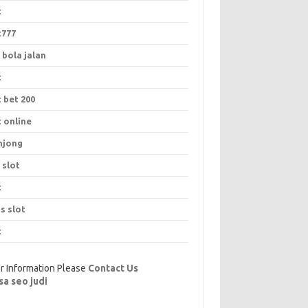
t
t777
i bola jalan
t
t bet 200
t online
hjong
 slot
t
us slot
t
r Information Please
Contact Us
sa seo judi