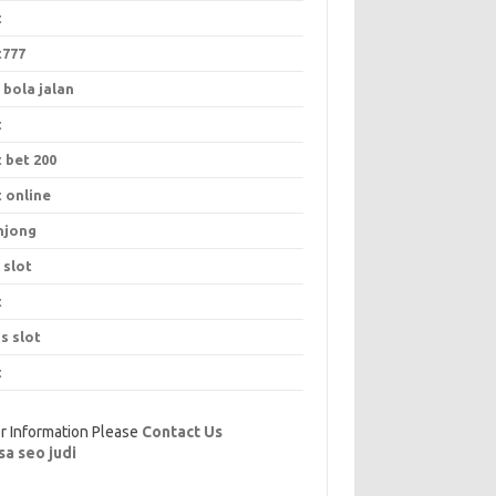
t
t777
i bola jalan
t
t bet 200
t online
hjong
 slot
t
us slot
t
r Information Please
Contact Us
sa seo judi