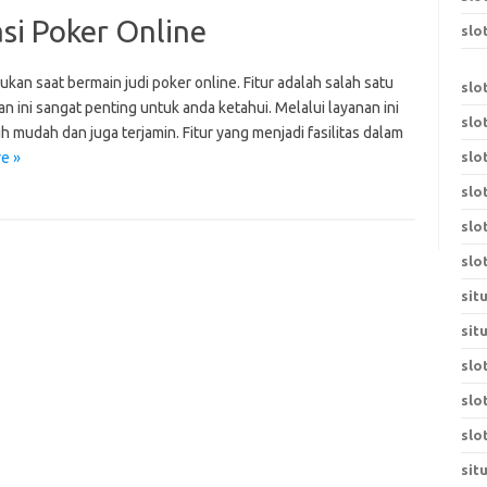
si Poker Online
slo
kan saat bermain judi poker online. Fitur adalah salah satu
slo
n ini sangat penting untuk anda ketahui. Melalui layanan ini
slo
h mudah dan juga terjamin. Fitur yang menjadi fasilitas dalam
e »
slo
slo
slo
slo
sit
sit
slo
slo
slo
sit