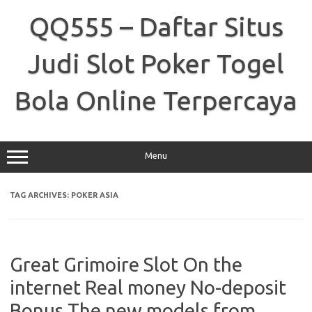
Skip
to
QQ555 – Daftar Situs
content
Judi Slot Poker Togel
Bola Online Terpercaya
Menu
TAG ARCHIVES:
POKER ASIA
Great Grimoire Slot On the
internet Real money No-deposit
Bonus The new models from